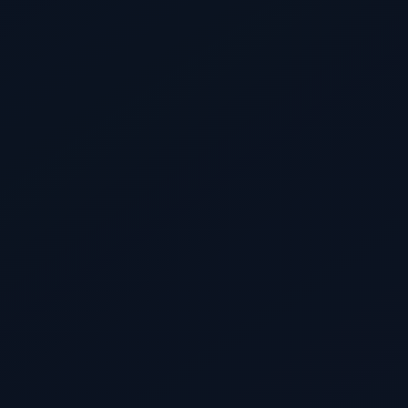
张宇泽
@回复
2024-12-14 09:43:13
质量超出预期，非常值得购买，下次还会再
来。 性价比很高，用了一段时间没有任何
问题，点赞！
关注我们