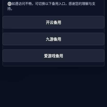
篮球，最终以10的比分结束了比赛这一比分与如今
NBA比赛中的比分相去甚远当时根本没有“运球”这项
技术根据奈史密斯最初的13条规则中的一条，球员只
能向队友传球，而队友接到球后。
版权声明：
本站文章如无特别标注，均为本站原创文
章，于2025-10-11，由
xjunn
发表，共 701个字。
转载请注明出处：
xjunn，如有疑问，请联系我们
本文地址：
https://milansports-
entertainment.com/2025/10/16.html
标签：
菲尼克斯太阳发布备战花絮；国际比赛日完成体检；NBA总决赛任务艰
巨；年轻球员得到机会