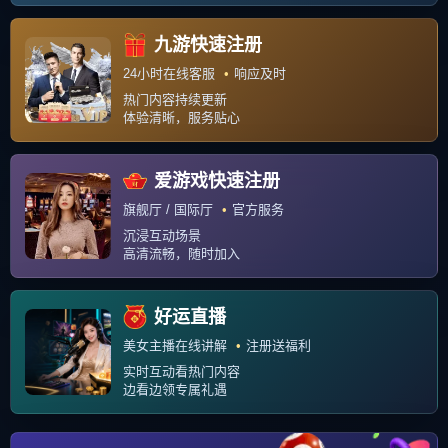
NBANational Basketball Association是
米兰体
育中国官网
美国职业篮球联赛的
米兰体育入口
简称，
于1946年6月6日在纽约成立，由北美三十支队伍组成
的
MILANSPORT
男子职业篮球联盟，汇集了
米兰体
育
世界上最顶级的球员，是美国四大职业体育联盟之