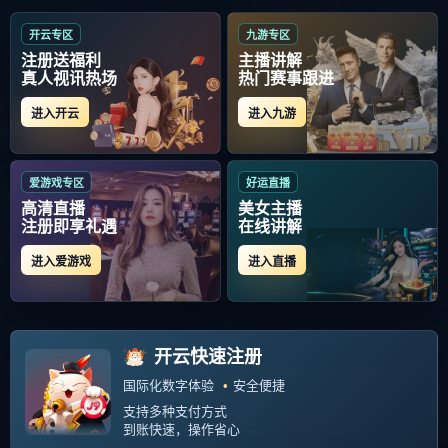
首页
综合资讯
体育科技/政策法规变化
文章正文
包含窗口期密尔沃基雄鹿备战欧超杯，调
整名单细节曝光，底气十足，资深球员宣
示担当的词条-米兰体育中国官网
xjunn
2025-10-11 15:51:16
2016年最吸睛的
米兰体育入口
体育盛事进入
倒计时啦！
此前虽然备受争议，但里约热内卢总算准备
就绪，奥运会的圣火即将燃烧在这个热情的“狂欢之
都”！集颜值与实力于一体的中国军团的强大阵容也已
经集结完毕，共派出参赛选手711人，其中运动员416
人，是
米兰体育官方网站
中国体育代表团境外参赛史