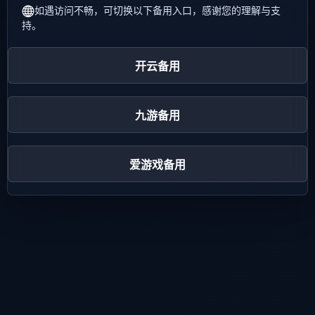
面对此次国际体育盛事，作为不知道有多少
次、总之就是hin多次运动会唯一指定专用奶的得益乳
业，怎能缺席：8月4日起，山东得益乳业和你
MILANSPORT
一起关注中国奥运军团的精彩表现，
参与 #得益奥运首金竞猜#活动，乐享奥运盛事，更有
超级大礼哦！
小编还超级贴心地准备了一份奥运首金大猜
想名单，保证你
米兰体育中国官网
超级大礼妥妥滴！