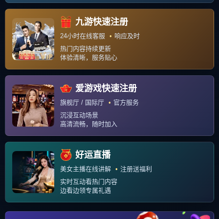
上规模最大的一届。
除了
米兰官网
传奇元老林丹、wuli小鲜肉宁泽
涛，还有孙杨、张继科、吴敏霞等35位奥运冠军，这
阵容这气场让人底气十足有木有！
所以问题来了：今年中国军团能斩获几枚金
牌？wuli宁泽涛能否斩获100米自由泳冠军？中国女排
能否依旧辉煌？跳水梦之队能否再续“包揽全部金牌”的
传奇……谁能为中国军团斩落首金更是国人瞩目的焦
点。