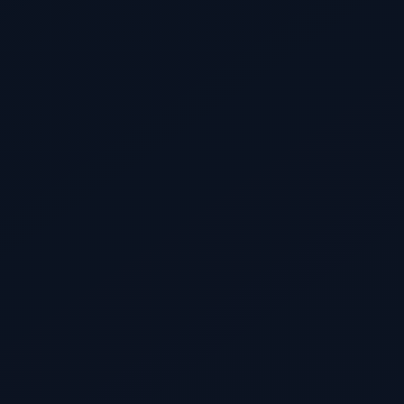
吕倩楠
@回复
2025-06-04 12:42:12
Fast shipping and great customer service.
Very happy with my purchase. Absolutely
love this product! It's exactly what I needed
and works perfectly.
关注我们