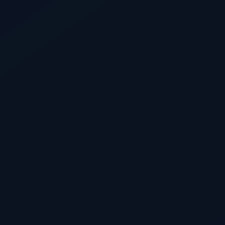
发布评论
评论列表
徐玉欣
@回复
2025-01-09 14:08:03
Exceeded my expectations in quality and
performance. Highly recommend! Fast
shipping and great customer service. Very
happy with my purchase.