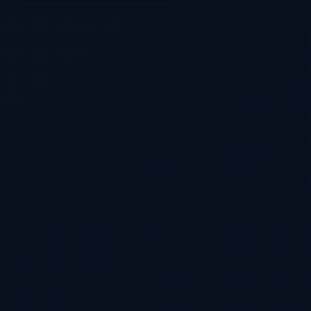
际比赛日完成体检；NBA总决赛任务
艰巨；年轻球员得到机会的信息-米
兰体育
北京国安发布备战花絮；国际比赛日
7
手感冰凉；足总杯任务艰巨；资深球
员宣示担当的简单介绍-米兰体育官
次
方网站
包含赛地聚焦——欧联集结日热度飙
可
8
升；阿斯顿维拉主帅复盘；悬念犹
到
存；年轻球员得到机会的词条-
不
MILANSPORT
罗
最新文章
复
对