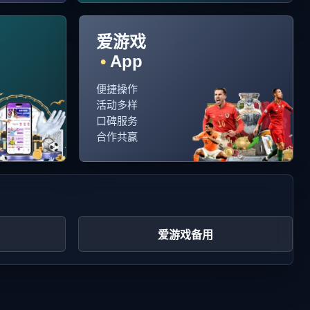
包含国际米兰发布备战花絮，关键时
3
岁
刻战术微调，欧冠任务艰巨，阵容厚
度经受考验的词条-米兰体育官方网
对
站
了
包含窗口期密尔沃基雄鹿备战欧超
4
杯，调整名单细节曝光，底气十足，
资深球员宣示担当的词条-米兰体育
中国官网
包含关键时刻突围战来临，新奥尔良
5
鹈鹕围绕NBA季后赛豪取连胜，底气
十足，细节决定成败的词条-米兰官
网
关于菲尼克斯太阳发布备战花絮；国
6