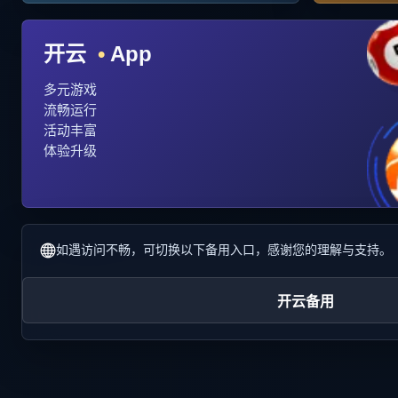
虽然他
MILANSPORT
曾经穿过10号球衣，但
Leo Vias效力，但只得到一次出场机会当穆
的时候退役，开始自己的教练生涯 穆里尼奥的
他们的欧冠对手并不是软柿子，并且当波尔图队
抗C罗遥想着在去年的欧冠赛场上，尤文抽到了
现在，尤文又遇到了波尔图队，这一对手同样不