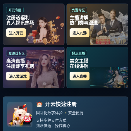
首页
综合球星
数据表现
文章正文
包含国际米兰发布备战花絮，关键时刻战
术微调，欧冠任务艰巨，阵容厚度经受考
验的词条-米兰体育官方网站
xjunn
2025-10-14 15:00:31
另外贝尼特斯还需要时间适应，不过一旦过了
MILANSPORT
磨合期，贝帅在欧冠的
米兰体育中国
官网
经验可是
米兰体育入口
国米一笔巨大的财富 联赛
是
米兰官网
国米最大的优势，我
米兰体育
们米兰和尤
文还有罗马桑普很难给国米造成实质性威胁，几个赛
季以来国米都是一尘绝骑，早早的锁定冠军，专心应
付欧冠也许未来我们和尤文罗马会复兴，但平心而论
目前还只能为亚军而努力 夺冠指数95 已赞过 已踩过lt