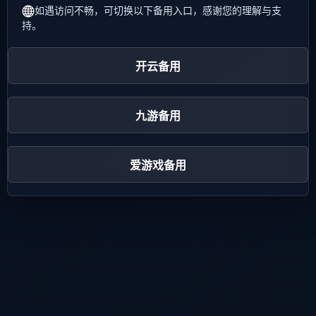
加时末段体能课后，拜仁慕尼黑防线松动备战德国杯，震撼外
界，阵容厚度经受考验的简单介绍-米兰体育官方网站
391
2026 / 01 / 11