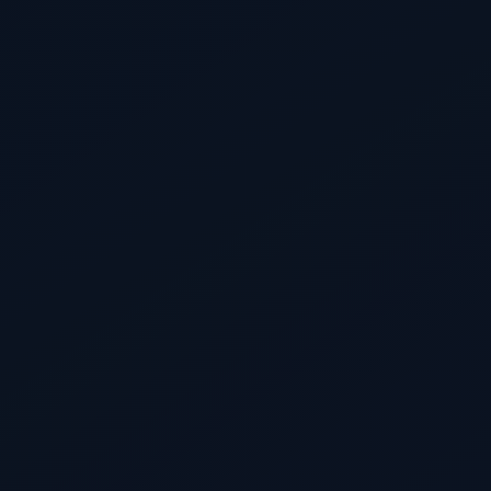
有评论，来抢沙发吧~
们
关于我们
Copyright © 2026