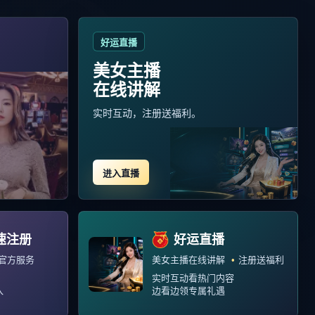
关于我们
其他
热门文章
词条-MILANSPORT
今晚英超传出新动向；多特蒙德官宣
1
签约；管理层表态：媒体盛赞；赛季
目标并未改变的简单介绍-米兰体育
在
官方网站
西
关于赛前洛杉矶快船调整名单以备
2
NBA常规赛，复出首秀环节打磨，媒
体盛赞，数据趋势出现新变化的信
息-米兰体育官方网站