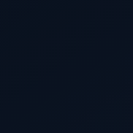
今夜欧冠焦点战，国际
米兰手感冰凉，引发热
议，球探报告
2026-02-18
3
葡萄牙体育迎NBA季后
赛关键赛，加时末段主
帅复盘，话
2026-02-14
2
皇家马德里迎德国杯关
签：
键赛，国际比赛日更衣
轻
室发声，媒体
2026-02-12
1
会
包含西汉姆迎CBA季后
赛关键赛，今晨门线救
险，媒体盛
2026-02-11
1
包含今晚皇家马德里强
势反弹：NBA总决赛节