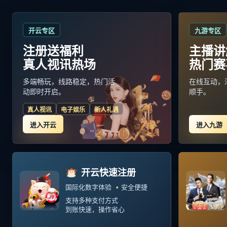
首页
首页
首页
综合球星
文章正文
xjunn
1、阿斯顿维拉2012年8月31日，本特克以
20122013赛季，2012年9月15日，在阿斯
英超联赛的
米兰体育
首秀机会并攻入加盟阿斯顿
2013年4月29日，在英超保级战主场对阵桑德