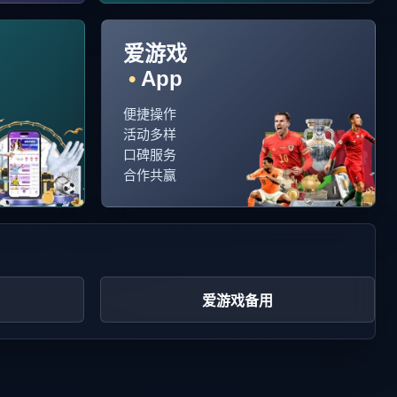
包含国际米兰发布备战花絮，关键时
3
刻战术微调，欧冠任务艰巨，阵容厚
度经受考验的词条-米兰体育官方网
站
包含窗口期密尔沃基雄鹿备战欧超
4
杯，调整名单细节曝光，底气十足，
资深球员宣示担当的词条-米兰体育
中国官网
包含关键时刻突围战来临，新奥尔良
5
鹈鹕围绕NBA季后赛豪取连胜，底气
十足，细节决定成败的词条-米兰官
网
关于菲尼克斯太阳发布备战花絮；国
6