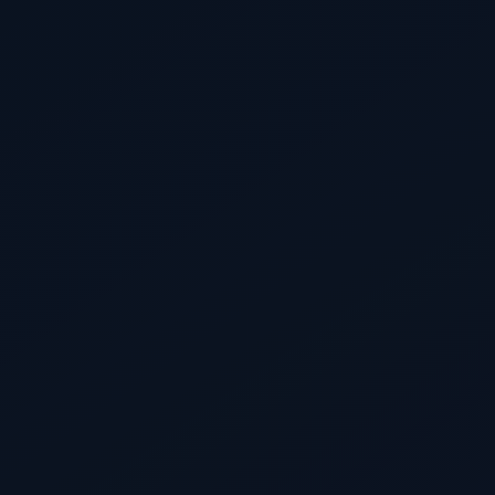
点到来，引
2026-02-04
2
欧篮联倒计时，多特蒙
德集结日豪取连胜，细
节引发关注，
2026-02-03
3