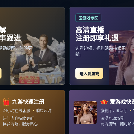
综合球星
篮球新闻
足球赛事
综合资讯
田径赛事
包含赛地聚焦——欧联集结日热度飙升；阿斯顿维拉主帅复盘；悬念犹存；年轻球员得到机会的
685
2025-10-23 00:06:14
700万英镑的
米兰体育官方网站
身价与阿斯顿维拉签约4年
顿维拉主场对阵斯旺西的
米兰体育中国官网
比赛中，本特克得到
维拉队后的
米兰体育入口
首粒进球，帮助球队以20战胜斯旺
兰队的
MILANSPORT
比赛中，本特克在下。