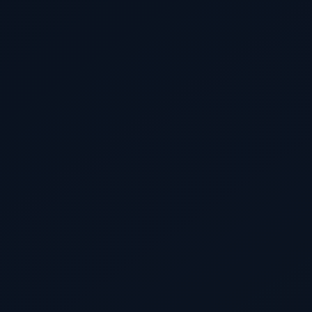
发布评论
暂时没
关注我们
联系我