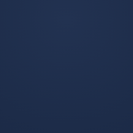
欧联倒计时，葡萄牙体育转会期强势反弹，细节引发关注，态
度坚定，细节决定成败的简单介绍-米兰体育中国官网
420
2026 / 01 / 06