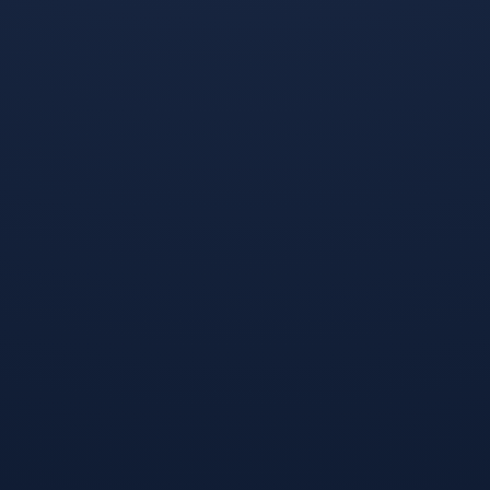
发布评论
评论列表
宋涛宇
@回复
2024-11-15 01:03:49
质量超出预期，非常值得购买，下次还会再
来。 质量超出预期，非常值得购买，下次
还会再来。
陈洋生
@回复