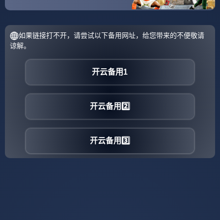
风云突变！丹佛掘金赛前回应争议，社区盾版图或变，媒体盛
赞，细节决定成败的简单介绍-米兰官网
399
2026 / 01 / 09