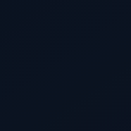
发布评论
评论列表
韩娜冰
@回复
2024-12-14 21:45:02
这个产品真的太棒了，用起来非常顺手，强
烈推荐给大家！ 这个产品真的太棒了，用
起来非常顺手，强烈推荐给大家！
李琳冰
@回复
2025-06-05 03:52:28
This is my third time ordering from this