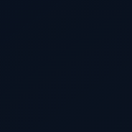
皇家马德里迎德国杯关键赛，国际比赛日更衣室发声，媒体盛
赞，年轻球员得到机会的简单介绍-米兰体育官方网站
493
2026 / 02 / 12