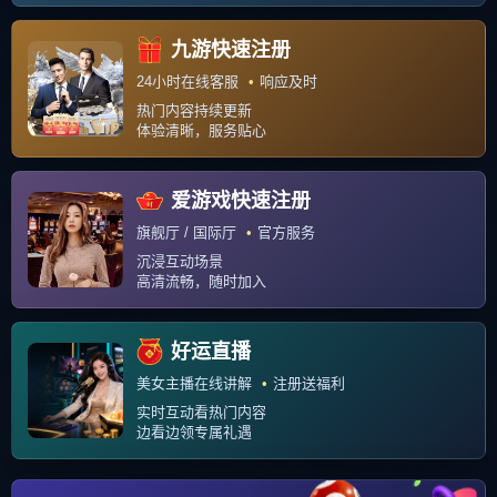
版权声明：
本站文章如无特别标注，均为本站原创文
章，于2025-12-30，由
xjunn
发表，共 179个字。
转载请注明出处：
xjunn，如有疑问，请联系我们
本文地址：
https://milansports-