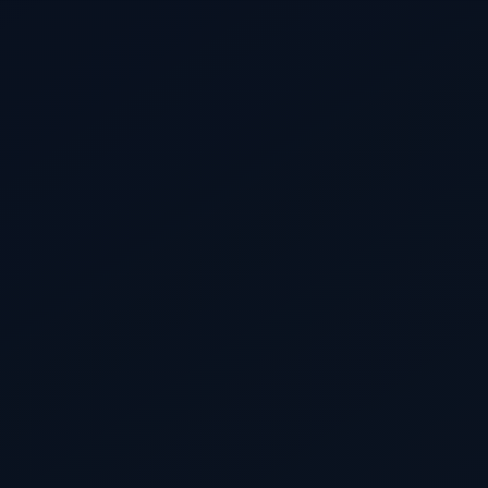
包含国际米兰发布备战花絮，关键时刻战术微调
尼特斯还需要时间适应，不过一旦过了磨合期，贝帅在欧冠的经
一笔巨大的财富 联赛是国米最大的优势，我们米兰和尤文还有
很难给国米造成实质性威胁，几个赛季以来国米都是一尘绝骑，
707
2
2025-10-14
关于迈阿密热火发布备战花絮，赛后造点机会，
方” 竞彩官方“可以订阅哦~ 大神当日推荐的方案，请看
】、【强胆】的评论区。 【单固】彩民留言 干点人
，昨天又是005离奇反超，使得AB单黑，其他几场推荐思路还..
630
0
2025-10-12
窗口期印第安纳步行者备战德甲，外线爆发细节