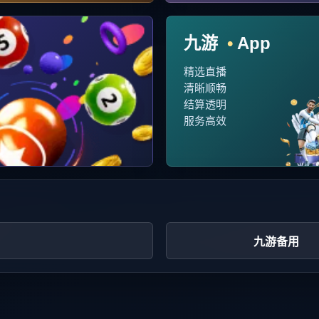
445
1
2025-10-30
包含赛地聚焦——欧联集结日热度飙升；阿斯顿维拉
顿维拉2012年8月31日，本特克以700万英镑的身价与阿斯顿维
 20122013赛季，2012年9月15日，在阿斯顿维拉主场对阵斯旺
，本特克得到在英超联赛的首秀机会并攻...
689
0
2025-10-23
集结日法甲焦点战，西汉姆篮板制胜，压
年3月10日 抖音西汉姆联vs纽卡斯尔联，已有5541万次观看，来
多西汉姆联vs纽卡斯尔联相关的短视频！ 精选 推荐 直播 放映
 #西汉姆联vs纽卡斯。...
462
2
2025-10-17