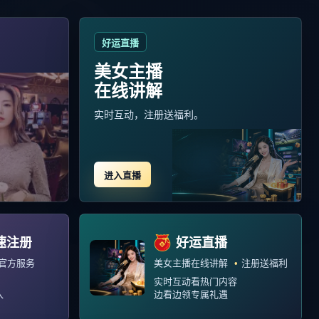
关于我们
其他
最新文章
今夜欧冠焦点战，国际
米兰手感冰凉，引发热
议，球探报告
2026-02-18
3
葡萄牙体育迎NBA季后
A季后赛节点到来，气氛紧张，轮换策略成焦点的词条-米兰官网
赛关键赛，加时末段主
帅复盘，话
s
2026-02-14
2
皇家马德里迎德国杯关