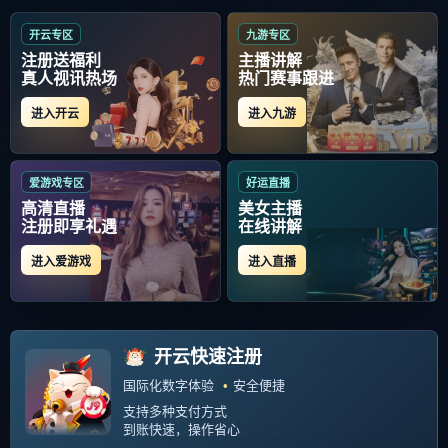
首页
包含"西汉姆迎CBA季后赛关键赛"标签的文章
包含西汉姆迎CBA季后赛关键
赛，今晨门线救险，媒体盛赞，
心理建设被强调的词条-米兰体育
感谢广大球迷和媒体对CBA联赛
入口
的支持，欢迎监督阿什拉夫妻子
中国建设银行为追回25亿欧元贷
493
2026-02-11
款和未履行债务担保，已在意
大。...
关注我们