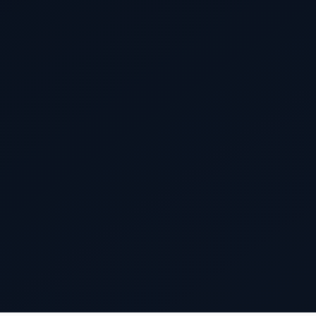
关注我们
联系我