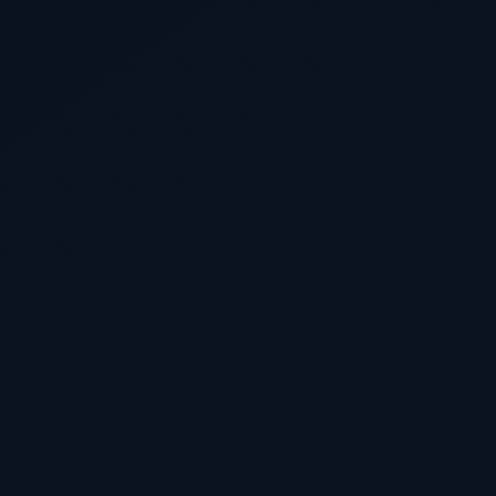
资深球员宣示担当的词条-米兰体育
中国官网
包含关键时刻突围战来临，新奥尔良
5
鹈鹕围绕NBA季后赛豪取连胜，底气
十足，细节决定成败的词条-米兰官
网
关于菲尼克斯太阳发布备战花絮；国
6
际比赛日完成体检；NBA总决赛任务
艰巨；年轻球员得到机会的信息-米
兰体育
包含赛地聚焦——欧联集结日热度飙
7
升；阿斯顿维拉主帅复盘；悬念犹
存；年轻球员得到机会的词条-
MILANSPORT