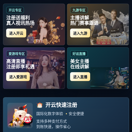
首页
足球赛事
中超
文章正文
关于赛前突围战来临，休斯敦火箭围绕德
甲强势反弹，管理层满意，赛季目标并未
改变的信息-米兰体育官方网站
xjunn
2025-12-19 03:00:50
Kenny Smith和这套新阵容帮助火箭在9091季多
赢下11场比赛由Hakeem OlajuwonKenny Smith
177 ppg Otis Thorpe 175 Vernon Maxwell 170 和
Buck Johnso n 136 组成的
米兰体育中国官网
先发阵
容比较稳定可惜大梦却因种种伤病错过了
米兰体育官
方网站
26场比赛，其中最严重的
米兰体育
是
MILANSPORT
眼眉骨挫裂，这是在1月3号的
米兰体
育入口
；新赛季才刚刚开始，火箭队一时的失利并不