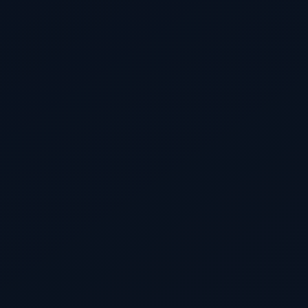
探报告显示潜力-米兰官网
390
2026 / 01 / 24
包含赛地聚焦——社区盾今夜热度飙升，辽宁本钢刷新队史纪
录，管理层满意，赛季目标并未改变的词条-米兰体育入口
399
2026 / 01 / 13