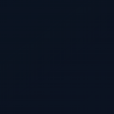
Absolutely love this product! It's exactly
what I needed and works perfectly.
Exceeded my expectations in quality and
performance. Highly recommend!
陈玉明
@回复
2025-01-24 10:36:05
客服态度很好，发货也很快，体验非常满
意。 已经多次购买了，一如既往的好，值
得信赖的商家。
关注我们