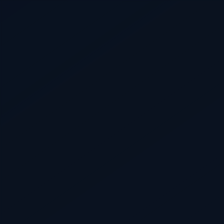
包含密尔沃基雄鹿窗口期篮板制胜，志在CBA季后赛名次提
升，话题不断，赛程密集仍需轮换的词条-米兰体育
384
2026 / 01 / 14