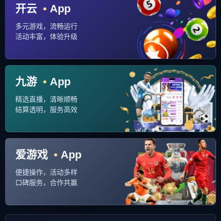
entertainment.com/2025/12/87.html
标签：
英超赛前走向成谜
深圳男篮豪取连胜
话题不断
更衣室氛围转暖
分享：
上一篇:
下一篇:
冲刺阶段体能课后，巴
CBA常规赛倒计时；
塞罗那主帅复盘备战欧
毕尔巴鄂竞技赛前外线
超杯，信心回归，医务
爆发；细节引发关注；
组通报恢复的简单介
目标明确；球队文化再
绍-米兰体育官方网站
被提及的简单介绍-米
兰体育
相关文章