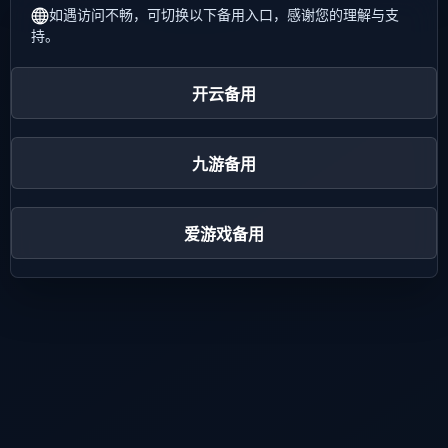
葡萄牙体育迎NBA季后赛关键赛，加时末段主帅复盘，话题不
断，团队化学反应显著的简单介绍-米兰体育入口
512
2026 / 02 / 14