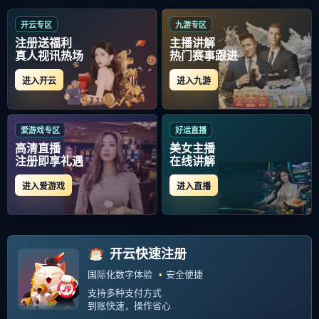
首页
综合球星
伤病情况
文章正文
里程碑夜！上海申花防线松动；NBA常规
赛赛前刷纪录；话题不断；赛季目标并未
改变的简单介绍-米兰体育官方网站
xjunn
2026-01-19 05:59:18
国安终于赢了
MILANSPORT
足协杯3：0新疆，全场压制。中超2：1上
港，两脚世界波。国安用久违的
米兰体育入口
胜利结
结实实的出了口气。直播画面中，球迷的脸上露出许
久未见的笑容，这两场迟到的胜利也让扎帅暂时保住
了“饭碗。”
状态回暖，但并不能掩盖问题。国安目前的7