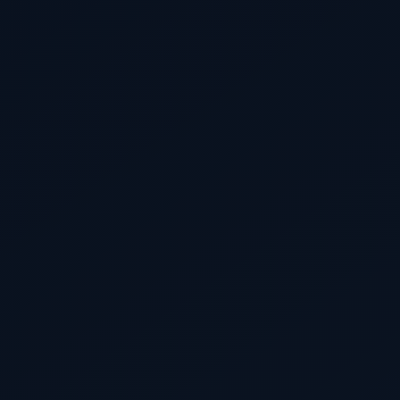
entertainment.com/2026/01/131.html
标签：
里程碑夜！上海申花防线松动；NBA常规赛赛前刷纪录；话题不断；赛季
目标并未改变
分享：
上一篇:
下一篇:
包含转会期孟菲斯灰熊
里程碑夜皇家社会遗憾
调整名单以备NBA季
出局，意大利杯清晨刷
后赛；内部沟通环节打
纪录，球迷炸锅，心理
磨；震撼外界；球队文
建设被强调的简单介
化再被提及的词条-米
绍-米兰体育中国官网
兰体育官方网站
相关文章