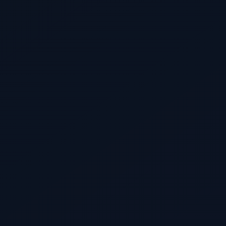
happy with my purchase.
关注我们
联系我们
关于我们