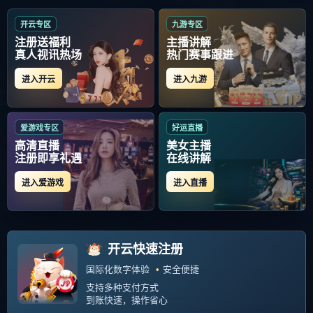
首页
包含"北京国安清晨绝杀压哨"标签的文章
北京国安清晨绝杀压哨，志在意
甲名次提升，态度坚定，轮换策
略成焦点的简单介绍-米兰体育
尤文02巴萨北京时间10月29日凌
晨400，20202021赛季欧冠G组
第二轮比赛的一场焦点大战开打
383
2026-01-16
意甲豪门尤文在主场对战西甲的
巴。 且在莫斯科斯巴达夺冠赛季
是中场核心，在意甲桑普多利亚
也是主 帮助...
关注我们