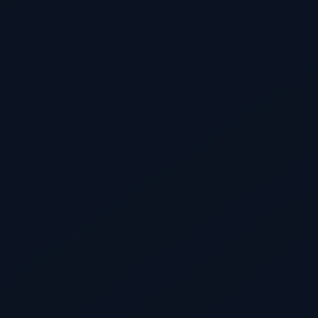
发布评论
评论列表
郝强荣
@回复
2025-03-22 12:46:25
Fast shipping and great customer service.
Very happy with my purchase. Great value
for the price. Will definitely buy again.