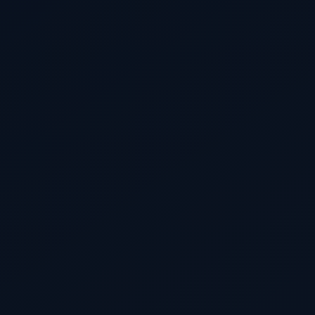
欧联倒计时，葡萄牙体育转会期强势反弹，细节引发关注，态
度坚定，细节决定成败的简单介绍-米兰体育中国官网
421
2026 / 01 / 06