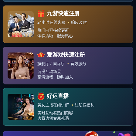
米兰体育
表演其实，国安目前队中的。
版权声明：
本站文章如无特别标注，均为本站原创文
章，于2026-01-16，由
xjunn
发表，共 168个字。
转载请注明出处：
xjunn，如有疑问，请联系我们