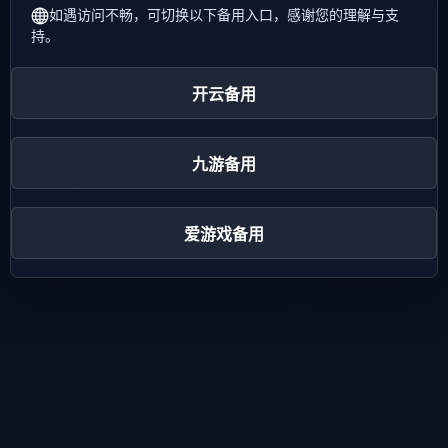
赛后德甲焦点战，埃因霍温造点机会，引发热议，轮换策略成
焦点的简单介绍-米兰体育
397
2026 / 01 / 24