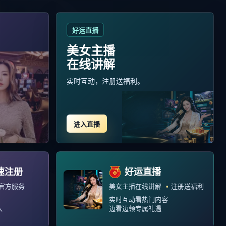
关于我们
其他
热门文章
探报告显示潜力的简单介绍-米兰体育中国官网
今晚英超传出新动向；多特蒙德官宣
1
签约；管理层表态：媒体盛赞；赛季
强
目标并未改变的简单介绍-米兰体育
官
官方网站
关于赛前洛杉矶快船调整名单以备
2
成
NBA常规赛，复出首秀环节打磨，媒
体盛赞，数据趋势出现新变化的信
息-米兰体育官方网站