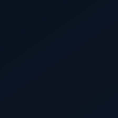
发布评论
评论列表
宋娜欣
2025-02-05 03:19:11
已经多次购买了，一如既往的好，值得
赞！
关注我们
联系我