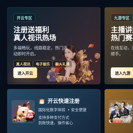
首页
首页
首页
足球赛事
中超
文章正文
xjunn
1、常规赛快要结束了
米兰体育中国官网
！
有所期待本期盘点一下球技似乎大涨的潜力球员
方网站
傻瓜，球队老板也 结果首秀面对比自己
MILANSPORT
的高产表现延续到了
米兰体育
他
尼克斯队首秀前就在一场无意义的表演。