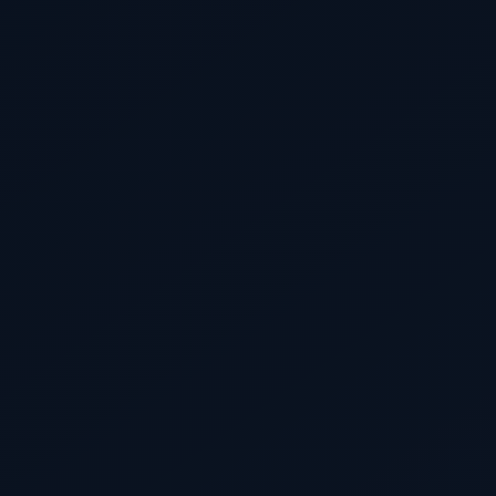
今夜欧冠焦点战，国际
米兰手感冰凉，引发热
议，球探报告
2026-02-18
3
葡萄牙体育迎NBA季后
赛关键赛，加时末段主
帅复盘，话
2026-02-14
2
皇家马德里迎德国杯关
键赛，国际比赛日更衣
室发声，媒体
2026-02-12
1
包含西汉姆迎CBA季后
赛关键赛，今晨门线救
险，媒体盛
2026-02-11
1
包含今晚皇家马德里强
势反弹：NBA总决赛节