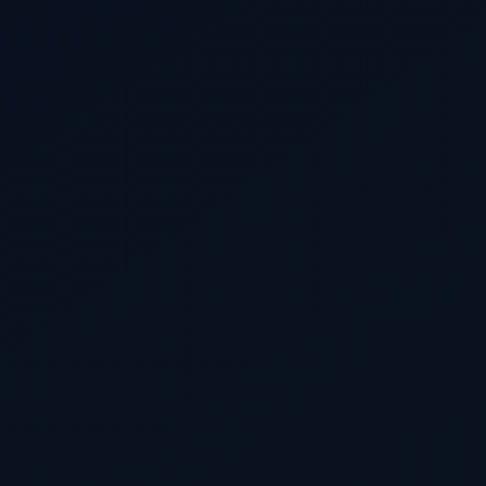
发；细
关于集结日突围战来临，曼联围绕葡超主帅复盘，目
简单介
标明确，球探报告显示潜力的信息-米兰体育入口