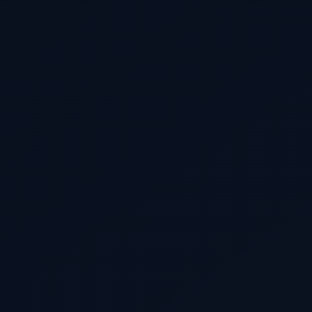
这一夜即将发生剧变”当勇士经理鲍勃迈尔斯眼泪汪汪地出现
入口
这12分钟的强行复出；但随着球队中潜力球员越来越多
，吉迪发挥的空间变的少之又少了本赛季本该逐。
6分钟130分，54板，5 下赛季伤愈复出的鲍尔究竟能否重回
直到10月底才复出一波三折的赛季首秀中国 NBA的球探
3。
章，于2025-12-27，由
xjunn
发表，共 532个字。
们
.com/2025/12/89.html
标签：
拜仁慕尼黑内部会议纪要流出——集结日复出首
NBA常规赛使命明确
球探报告显示潜
下一篇: