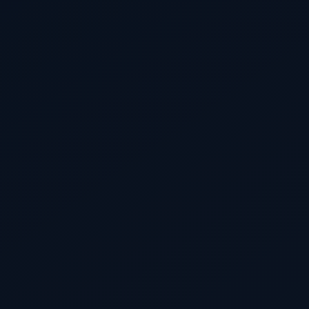
今夜欧冠焦点战，国际米兰手感冰凉，
赛前中超焦
引发热议，球探报告显示潜力的简单介
微调，管理
绍-米兰体育入口
米兰官网
486
2026 / 02 / 18
388
发表评论