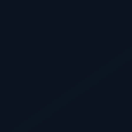
@回
信赖的商家。 性价比很高，用了一段时间没有任何问题，点
们
关于我们