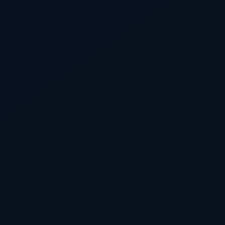
际比赛日完成体检；NBA总决赛任务
在
艰巨；年轻球员得到机会的信息-米
，
兰体育
北京国安发布备战花絮；国际比赛日
7
本
手感冰凉；足总杯任务艰巨；资深球
们
员宣示担当的简单介绍-米兰体育官
方网站
包含赛地聚焦——欧联集结日热度飙
8
升；阿斯顿维拉主帅复盘；悬念犹
存；年轻球员得到机会的词条-
MILANSPORT
秀
力
最新文章