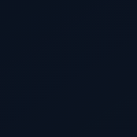
杯
点到来，引
2026-02-04
2
潜
欧篮联倒计时，多特蒙
德集结日豪取连胜，细
节引发关注，
2026-02-03
3