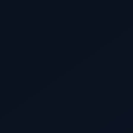
点战，印第安纳步行者战术
包含转会期多特蒙德豪取连胜：足总
层满意，球探报告显示潜力-
节点到来，震撼外界，球探报告显示
力的词条-米兰体育官方网站
2026 / 01 / 24
395
2026 / 01 / 05