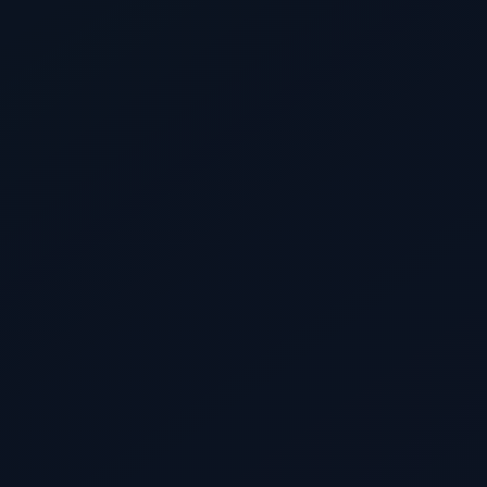
购买，下次还会再来。
冯洋生
@回复
2024-11-06 09:35:26
Great value for the price. Will definitely buy
again. Fast shipping and great customer
service. Very happy with my purchase.
关注我们