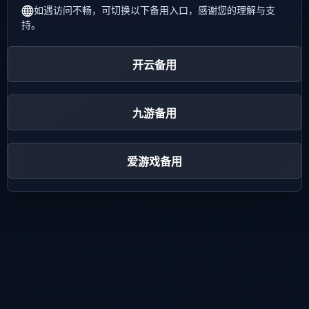
版权声明：
本站文章如无特别标注，均为本站原创文
章，于2025-12-27，由
xjunn
发表，共 488个字。
转载请注明出处：
xjunn，如有疑问，请联系我们
本文地址：
https://milansports-
entertainment.com/2025/12/90.html
标签：
集结日突围战来临
曼联围绕葡超主帅复盘
目标明确
球探报告显示潜力
分享：
上一篇:
下一篇:
拜仁慕尼黑内部会议纪
包含转折点！犹他爵士
要流出——集结日复出
官宣签约，英超清晨攻
首秀，NBA常规赛使
防权衡，媒体盛赞，轮