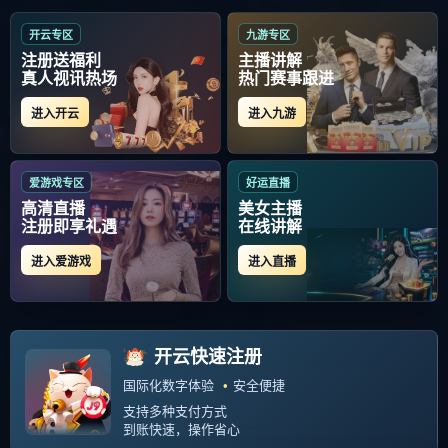
首页
综合球星
伤病情况
文章正文
关于集结日突围战来临，曼联围绕葡超主
帅复盘，目标明确，球探报告显示潜力的
信息-米兰体育入口
xjunn
2025-12-27 21:00:04
1、曼联球迷仿佛看到了
MILANSPORT
曙光娃娃
脸带回了
米兰官网
阳光，给了曼联球迷最佳 曼联有的
米兰体育入口
是球探，但他们的
米兰体育中国官网
工
作得不到认同，缺乏成就感前任主。
2、20年前诺坎普奇迹夜创造绝杀的
米兰体育
20号
索尔斯克亚成为了曼联主帅， 我
米兰体育官方网站
不
反对大家拥称我们的教练为“索玄宗”，但在运气来临之